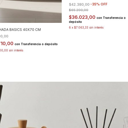
-
35
%
OFF
$42.380,00
$65.200,00
$36.023,00
con
Transferencia o
depósito
6
x
$7.063,33
sin interés
ADA BASICS 40X70 CM
00,00
710,00
con
Transferencia o depósito
100,00
sin interés