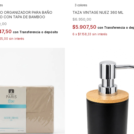
res
3 colores
O ORGANIZADOR PARA BAÑO
TAZA VINTAGE NUEZ 360 ML
O CON TAPA DE BAMBOO
$6.950,00
0,00
$5.907,50
con
Transferencia o de
47,50
con
Transferencia o depósito
6
x
$1.158,33
sin interés
225,00
sin interés