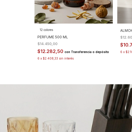
rencia o depósito
12 colores
ALMOH
PERFUME 500 ML
$12.6
$14.450,00
$10.
$12.282,50
con
Transferencia o depósito
6
x
$2.
6
x
$2.408,33
sin interés