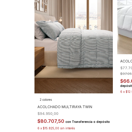
ACOLC
$77.7
$97.05
$66.
depósi
6
x
$12
2 colores
ACOLCHADO MULTIRAYA TWIN
$94.950,00
$80.707,50
con
Transferencia o depósito
6
x
$15.825,00
sin interés