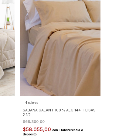
4 colores
SABANA GALANT 100 % ALG 144 H LISAS
2 1/2
$68.300,00
$58.055,00
con
Transferencia o
depósito