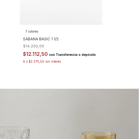
7 colores
4 colores
SABANA BASIC 1 1/2
SABANA BASIC 2
$14.250,00
$16.800,00
$12.112,50
$14.280,00
con
Transferencia o depósito
6
x
$2.375,00
sin interés
6
x
$2.800,00
sin