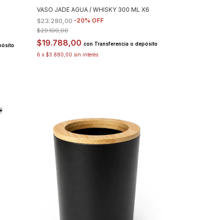
VASO JADE AGUA / WHISKY 300 ML X6
-
20
%
OFF
$23.280,00
$29.100,00
$19.788,00
con
Transferencia o depósito
pósito
6
x
$3.880,00
sin interés