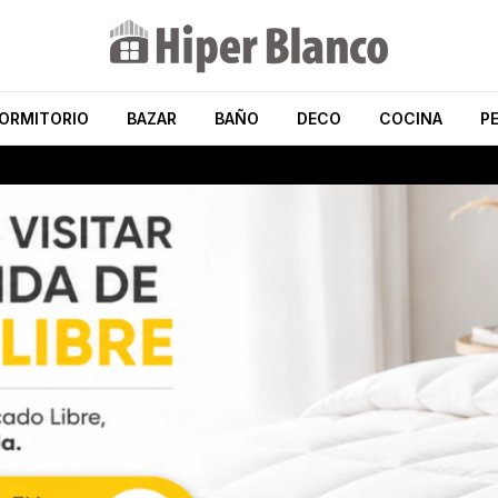
ORMITORIO
BAZAR
BAÑO
DECO
COCINA
P
6 Cuotas