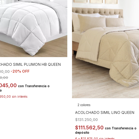
HADO SIMIL PLUMON HB QUEEN
-
20
%
OFF
00,00
0,00
045,00
con
Transferencia o
to
.950,00
sin interés
2 colores
ACOLCHADO SIMIL LINO QUEEN
$131.250,00
$111.562,50
con
Transferencia o
depósito
6
x
$21.875,00
sin interés