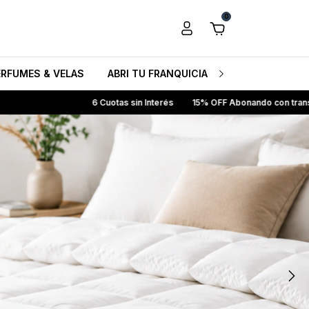
0
ERFUMES & VELAS
ABRI TU FRANQUICIA HB
CONOCENO
 sin Interés
15% OFF Abonando con transferencia bancaria
Envío G