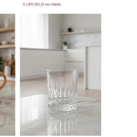
6
x
$11.383,33
sin interés