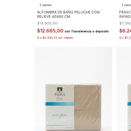
3 colores
2 colo
ALFOMBRA DE BAÑO PELUCHE CON
FRASC
RELIEVE 40X60 CM
RAYAD
$14.900,00
$7.35
$12.665,00
$6.2
con
Transferencia o depósito
6
x
$2.483,33
sin interés
6
x
$1.