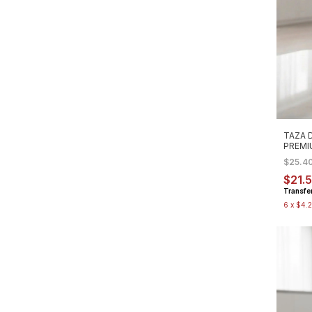
TAZA 
PREMI
$25.4
$21.
Transfe
6
x
$4.2