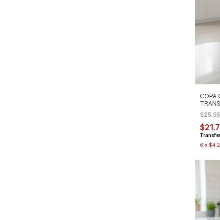
COPA 
TRANS
$25.5
$21.
Transfe
6
x
$4.2