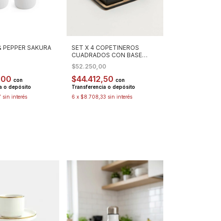
& PEPPER SAKURA
SET X 4 COPETINEROS
CUADRADOS CON BASE
BAMBOO
0
$52.250,00
,00
$44.412,50
con
con
a o depósito
Transferencia o depósito
7
sin interés
6
x
$8.708,33
sin interés