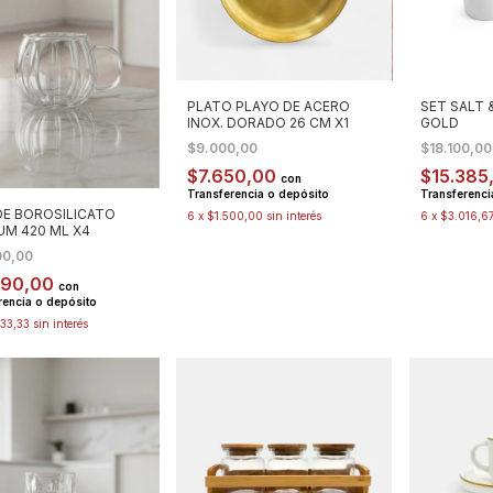
PLATO PLAYO DE ACERO
SET SALT 
INOX. DORADO 26 CM X1
GOLD
$9.000,00
$18.100,0
$7.650,00
$15.385
con
Transferencia o depósito
Transferenci
DE BOROSILICATO
6
x
$1.500,00
sin interés
6
x
$3.016,6
UM 420 ML X4
00,00
590,00
con
rencia o depósito
33,33
sin interés