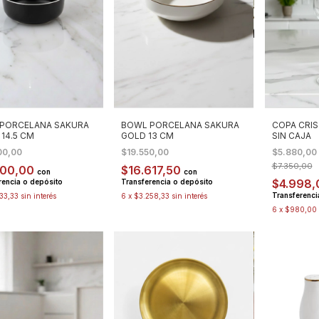
PORCELANA SAKURA
BOWL PORCELANA SAKURA
COPA CRIS
 14.5 CM
GOLD 13 CM
SIN CAJA
00,00
$19.550,00
$5.880,00
$7.350,00
000,00
$16.617,50
con
con
$4.998
rencia o depósito
Transferencia o depósito
Transferenci
33,33
sin interés
6
x
$3.258,33
sin interés
6
x
$980,00