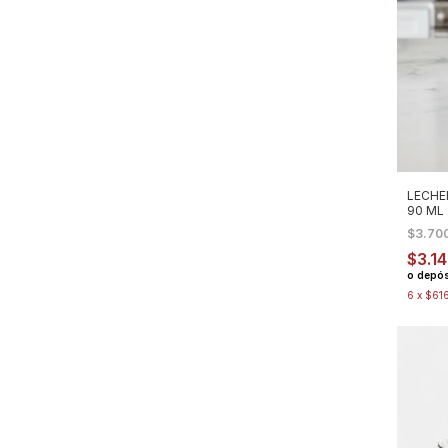
LECHE
90 ML
$3.70
$3.1
o depós
6
x
$61