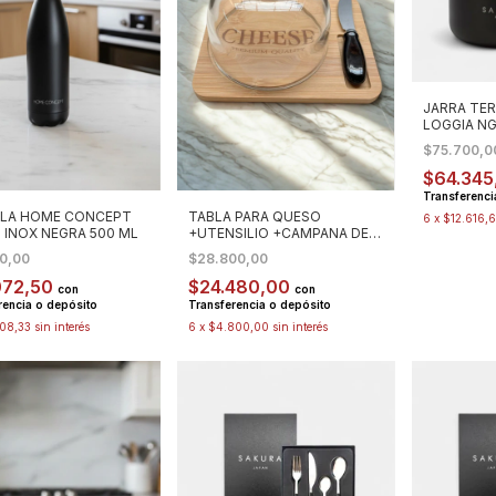
JARRA TE
LOGGIA NG
$75.700,
$64.345
Transferenci
LA HOME CONCEPT
TABLA PARA QUESO
6
x
$12.616,
 INOX NEGRA 500 ML
+UTENSILIO +CAMPANA DE
VIDRIO 19X15X12 CM
50,00
$28.800,00
072,50
$24.480,00
con
con
rencia o depósito
Transferencia o depósito
08,33
sin interés
6
x
$4.800,00
sin interés