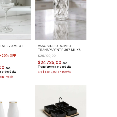
TAL 370 ML X 1
VASO VIDRIO ROMBO
TRANSPARENTE 367 ML X6
-
20
%
OFF
$29.100,00
$24.735,00
con
,00
Transferencia o depósito
con
a o depósito
6
x
$4.850,00
sin interés
sin interés