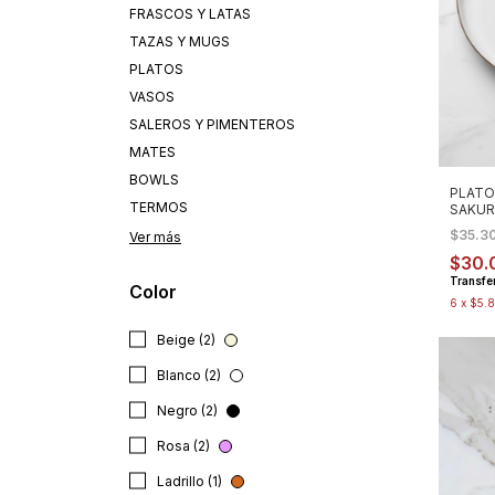
FRASCOS Y LATAS
TAZAS Y MUGS
PLATOS
VASOS
SALEROS Y PIMENTEROS
MATES
BOWLS
PLATO
TERMOS
SAKUR
$35.3
Ver más
$30.
Transfe
Color
6
x
$5.8
Beige (2)
Blanco (2)
Negro (2)
Rosa (2)
Ladrillo (1)