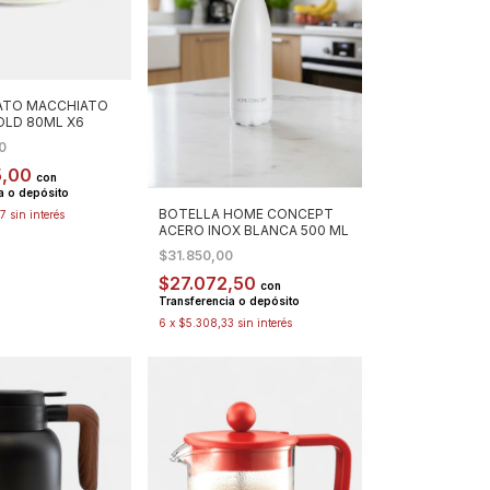
LATO MACCHIATO
OLD 80ML X6
00
5,00
con
a o depósito
BOTELLA HOME CONCEPT
67
sin interés
ACERO INOX BLANCA 500 ML
$31.850,00
$27.072,50
con
Transferencia o depósito
6
x
$5.308,33
sin interés