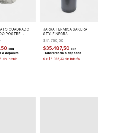
LATO CUADRADO
JARRA TERMICA SAKURA
DO POSTRE
STYLE NEGRA
M
0
$41.750,00
,50
$35.487,50
con
con
a o depósito
Transferencia o depósito
3
sin interés
6
x
$6.958,33
sin interés