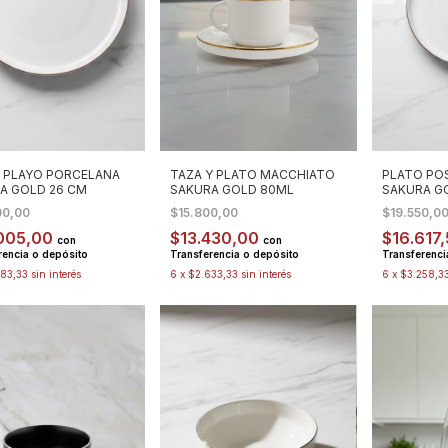
 PLAYO PORCELANA
TAZA Y PLATO MACCHIATO
PLATO PO
A GOLD 26 CM
SAKURA GOLD 80ML
SAKURA G
00,00
$15.800,00
$19.550,0
005,00
$13.430,00
$16.617
con
con
rencia o depósito
Transferencia o depósito
Transferenci
83,33
sin interés
6
x
$2.633,33
sin interés
6
x
$3.258,3