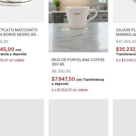
Y PLATO MACCHIATO
CAJAX6 P
A BORDE NEGRO 80
MARMOLA
19X19X2C
00,00
$41.450,0
345,00
$35.232
con
rencia o depósito
Transferenci
MUG DE PORCELANA COFFEE
16,67
sin interés
6
x
$6.908,3
350 ML
$9.350,00
$7.947,50
con
Transferencia
o depósito
6
x
$1.558,33
sin interés