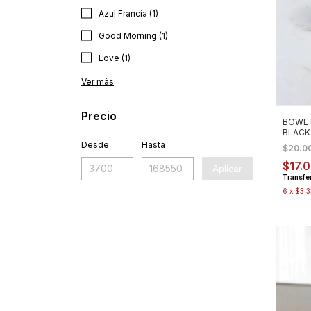
Azul Francia (1)
Good Morning (1)
Love (1)
Ver más
Precio
BOWL 
BLACK
Desde
Hasta
$20.0
$17.
Aplicar
Transfe
6
x
$3.3