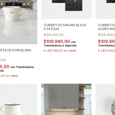
CUBIERTOS SAKURA BLACK
CUBIERTO
X 24 PZAS
ACERO INO
$129.400,00
$129.400,
$109.990,00
$109.9
con
Transferencia o depósito
Transferenci
RITA DE PORCELANA
6
x
$21.566,67
sin interés
6
x
$21.566,
0,00
45,00
con
Transferencia
ito
6,67
sin interés