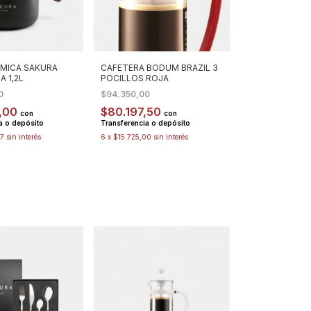
RMICA SAKURA
CAFETERA BODUM BRAZIL 3
A 1,2L
POCILLOS ROJA
00
$94.350,00
,00
$80.197,50
con
con
a o depósito
Transferencia o depósito
67
sin interés
6
x
$15.725,00
sin interés