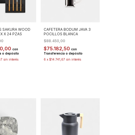
S SAKURA WOOD
CAFETERA BODUM JAVA 3
X X 24 PZAS
POCILLOS BLANCA
00
$88.450,00
90,00
$75.182,50
con
con
a o depósito
Transferencia o depósito
67
sin interés
6
x
$14.741,67
sin interés