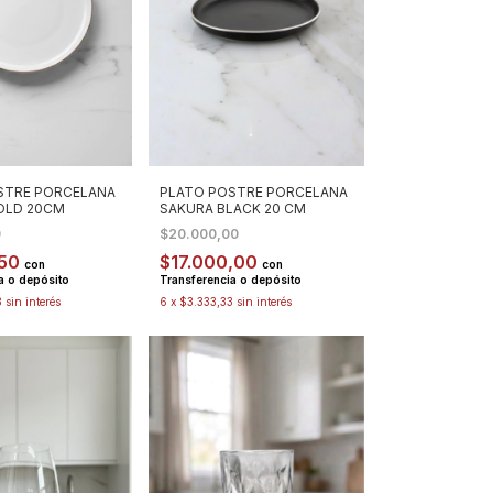
STRE PORCELANA
PLATO POSTRE PORCELANA
OLD 20CM
SAKURA BLACK 20 CM
0
$20.000,00
,50
$17.000,00
con
con
a o depósito
Transferencia o depósito
3
sin interés
6
x
$3.333,33
sin interés