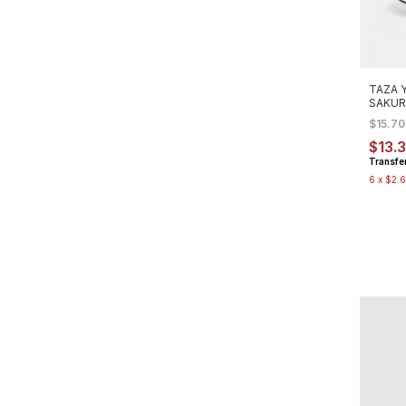
TAZA 
SAKUR
ML
$15.7
$13.
Transfe
6
x
$2.6