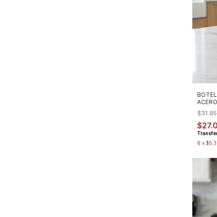
BOTEL
ACERO
$31.8
$27.
Transfe
6
x
$5.3