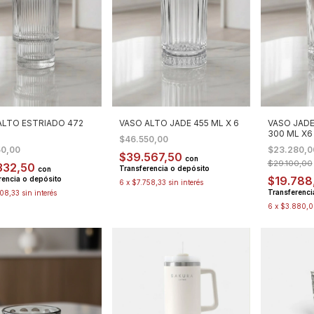
ALTO ESTRIADO 472
VASO ALTO JADE 455 ML X 6
VASO JADE
300 ML X6
$46.550,00
50,00
$23.280,
$39.567,50
con
$29.100,00
332,50
Transferencia o depósito
con
$19.788
rencia o depósito
6
x
$7.758,33
sin interés
Transferenci
08,33
sin interés
6
x
$3.880,0