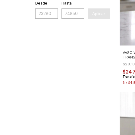
Desde
Hasta
Aplicar
VASO 
TRANS
$29.1
$24.
Transfe
6
x
$4.