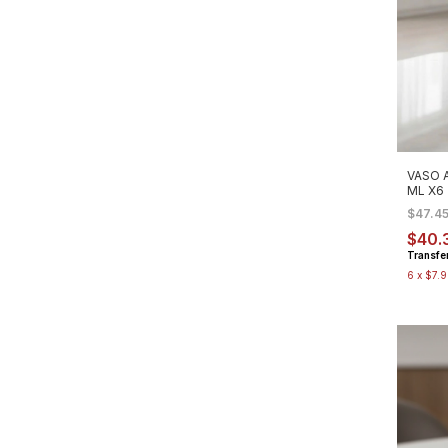
VASO 
ML X6
$47.4
$40.
Transfe
6
x
$7.9