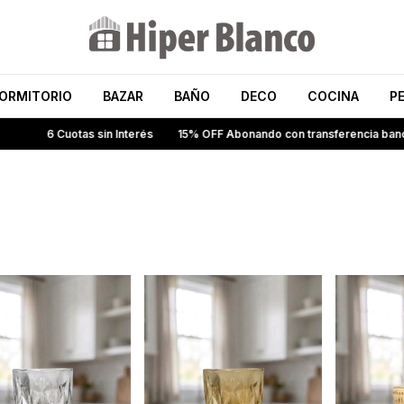
ORMITORIO
BAZAR
BAÑO
DECO
COCINA
P
uotas sin Interés
15% OFF Abonando con transferencia bancaria
Env