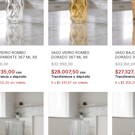
VIDRIO ROMBO
VASO VIDRIO ROMBO
VASO BAJO
PARENTE 367 ML X6
DORADO 367 ML X6
DORADO 35
00,00
$32.950,00
$32.150,0
735,00
$28.007,50
$27.327
con
con
rencia o depósito
Transferencia o depósito
Transferenci
850,00
sin interés
6
x
$5.491,67
sin interés
6
x
$5.358,3