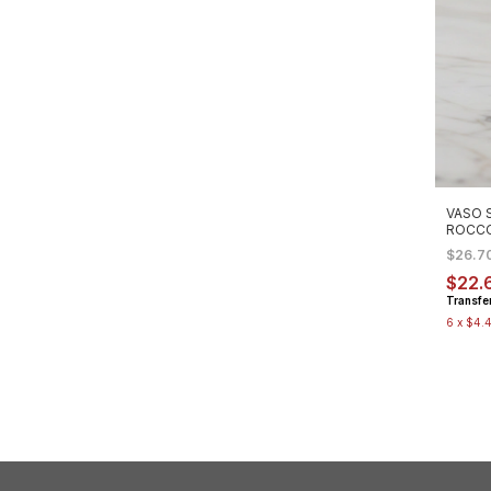
VASO 
ROCCO
ML X 6
$26.7
$22.
Transfe
6
x
$4.