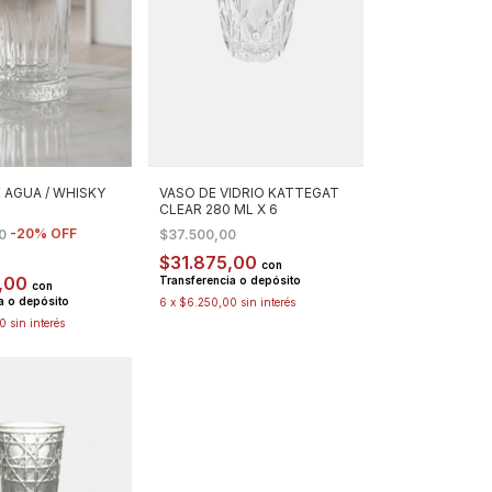
 AGUA / WHISKY
VASO DE VIDRIO KATTEGAT
CLEAR 280 ML X 6
-
20
%
OFF
00
$37.500,00
$31.875,00
con
,00
Transferencia o depósito
con
a o depósito
6
x
$6.250,00
sin interés
0
sin interés