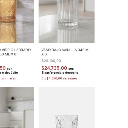
 VIDRIO LABRADO
VASO BAJO VAINILLA 340 ML
0 ML X 6
X 6
0
$29.100,00
,50
$24.735,00
con
con
a o depósito
Transferencia o depósito
3
sin interés
6
x
$4.850,00
sin interés