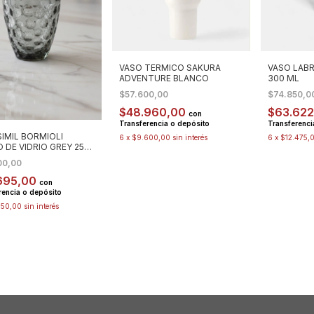
VASO TERMICO SAKURA
VASO LAB
ADVENTURE BLANCO
300 ML
$57.600,00
$74.850,0
$48.960,00
$63.62
con
Transferencia o depósito
Transferenci
SIMIL BORMIOLI
6
x
$9.600,00
sin interés
6
x
$12.475,
 DE VIDRIO GREY 250
00,00
695,00
con
rencia o depósito
450,00
sin interés