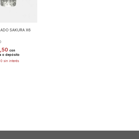
RADO SAKURA X6
0
2,50
con
a o depósito
00
sin interés