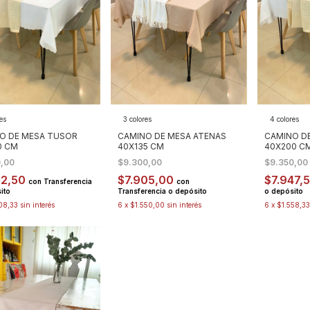
es
3 colores
4 colores
O DE MESA TUSOR
CAMINO DE MESA ATENAS
CAMINO D
0 CM
40X135 CM
40X200 C
0,00
$9.300,00
$9.350,00
62,50
$7.905,00
$7.947,
con
Transferencia
con
ito
Transferencia o depósito
o depósito
08,33
sin interés
6
x
$1.550,00
sin interés
6
x
$1.558,33