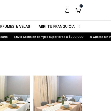
0
ERFUMES & VELAS
ABRI TU FRANQUICIA HB
CONOCENO
nvío Gratis en compra superiores a $200.000
6 Cuotas sin Interés
1