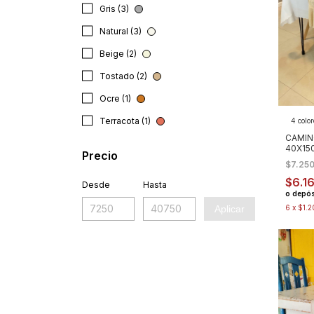
Gris (3)
Natural (3)
Beige (2)
Tostado (2)
Ocre (1)
Terracota (1)
4 color
CAMIN
40X15
Precio
$7.25
$6.1
Desde
Hasta
o depós
Aplicar
6
x
$1.2