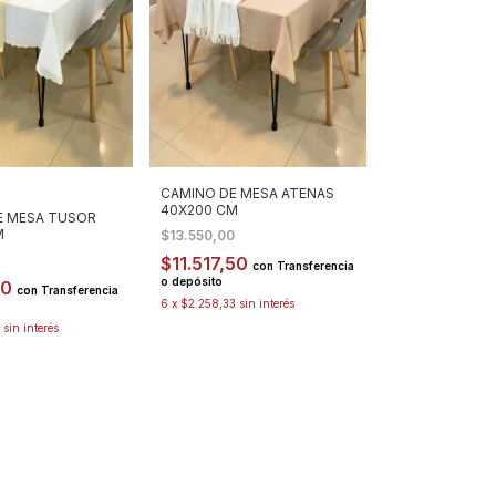
CAMINO DE MESA ATENAS
40X200 CM
E MESA TUSOR
M
$13.550,00
$11.517,50
con
Transferencia
o depósito
50
con
Transferencia
6
x
$2.258,33
sin interés
sin interés