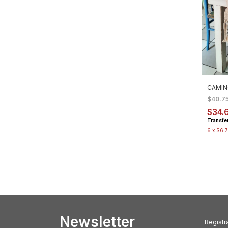
CAMIN
$40.7
$34.
Transfe
6
x
$6.7
Newsletter
Registra