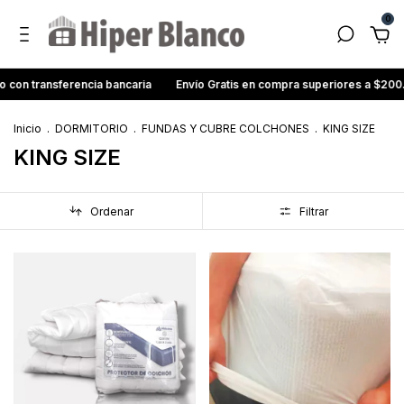
0
on transferencia bancaria
Envío Gratis en compra superiores a $200
Inicio
.
DORMITORIO
.
FUNDAS Y CUBRE COLCHONES
.
KING SIZE
KING SIZE
Ordenar
Filtrar