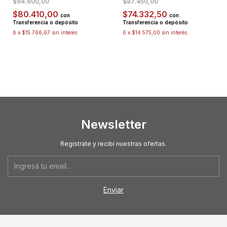
$94.600,00
$87.450,00
$80.410,00
$74.332,50
con
con
Transferencia o depósito
Transferencia o depósito
6
x
$15.766,67
sin interés
6
x
$14.575,00
sin interés
Newsletter
Registrate y recibí nuestras ofertas.