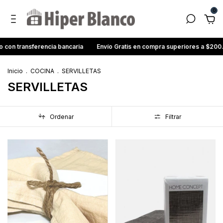
0
con transferencia bancaria
Envío Gratis en compra superiores a $200
Inicio
.
COCINA
.
SERVILLETAS
SERVILLETAS
Ordenar
Filtrar