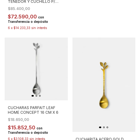
TENEDOR Y CUCHILLO P/
ASADO
$85.400,00
$72.590,00
con
Transferencia o depósito
6
x
$14.233,33
sin interés
CUCHARAS PARFAIT LEAF
HOME CONCEPT 16 CM X 6
$18.650,00
$15.852,50
con
Transferencia o depósito
CUCHARITA ACERO GOLD
6
x
$3.108,33
sin interés