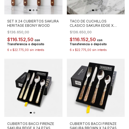
SET X 24 CUBIERTOS SAKURA
TACO DE CUCHILLOS
HERITAGE EBONY WOOD
CLASICO SAKURA EDGE X
6PZAS
$136.650,00
$136.650,00
$116.152,50
$116.152,50
con
con
Transferencia o depósito
Transferencia o depósito
6
x
$22.775,00
sin interés
6
x
$22.775,00
sin interés
CUBIERTOS BACCI FIRENZE
CUBIERTOS BACCI FIRENZE
SAKURA BEIGE X 24 PZAS
SAKURA BROWN X 24 PZAS