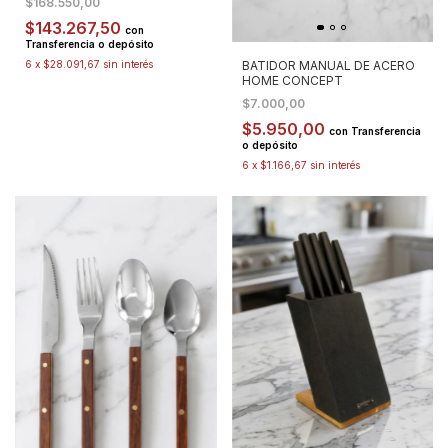
$168.550,00
$143.267,50
con
Transferencia o depósito
BATIDOR MANUAL DE ACERO
6
x
$28.091,67
sin interés
HOME CONCEPT
$7.000,00
$5.950,00
con
Transferencia
o depósito
6
x
$1.166,67
sin interés