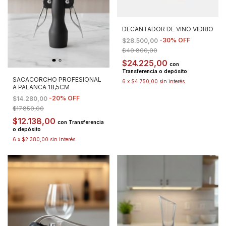
DECANTADOR DE VINO VIDRIO
-
30
%
OFF
$28.500,00
$40.800,00
$24.225,00
con
Transferencia o depósito
SACACORCHO PROFESIONAL
6
x
$4.750,00
sin interés
A PALANCA 18,5CM
-
20
%
OFF
$14.280,00
$17.850,00
$12.138,00
con
Transferencia
o depósito
6
x
$2.380,00
sin interés