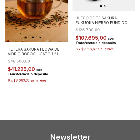
JUEGO DE TE SAKURA
FUKUOKA HIERRO FUNDIDO
$126.700,00
$107.695,00
con
Transferencia o depósito
TETERA SAKURA FLOWA DE
6
x
$21.116,67
sin interés
VIDRIO BOROCILICATO 1.2 L
$48.500,00
$41.225,00
con
Transferencia o depósito
6
x
$8.083,33
sin interés
Newsletter