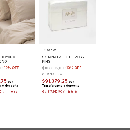
2 colores
LCOYANA
SABANA PALETTE IVORY
KING
KING
-
10
%
OFF
-
10
%
OFF
0
$107.505,00
$119.450,00
,75
$91.379,25
con
con
a o depósito
Transferencia o depósito
0
sin interés
6
x
$17.917,50
sin interés