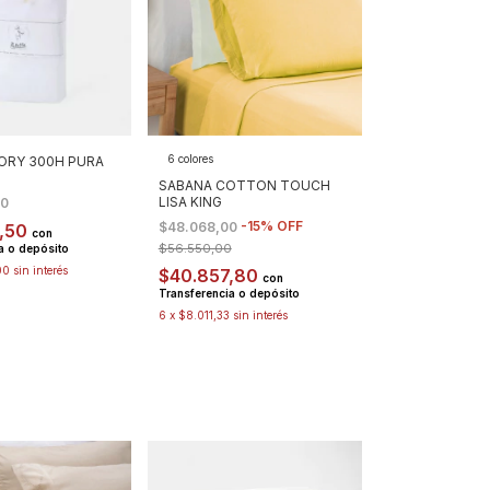
6 colores
ORY 300H PURA
SABANA COTTON TOUCH
LISA KING
00
-
15
%
OFF
$48.068,00
7,50
con
$56.550,00
a o depósito
00
sin interés
$40.857,80
con
Transferencia o depósito
6
x
$8.011,33
sin interés