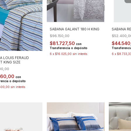
SABANA GALANT 180 H KING
SABANA RE
$96.150,00
$52.400,
$81.727,50
$44.540
con
Transferencia o depósito
Transferenci
6
x
$16.025,00
sin interés
6
x
$8.733,3
A LOUIS FERAUD
T KING SIZE
00,00
160,00
con
rencia o depósito
600,00
sin interés