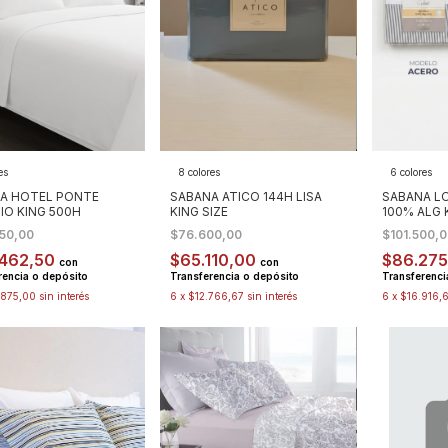
es
8 colores
6 colores
A HOTEL PONTE
SABANA ATICO 144H LISA
SABANA LO
IO KING 500H
KING SIZE
100% ALG 
250,00
$76.600,00
$101.500,
.462,50
$65.110,00
$86.27
con
con
rencia o depósito
Transferencia o depósito
Transferenci
.875,00
sin interés
6
x
$12.766,67
sin interés
6
x
$16.916,