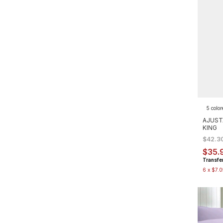
5 color
AJUST
KING
$42.3
$35.
Transfe
6
x
$7.