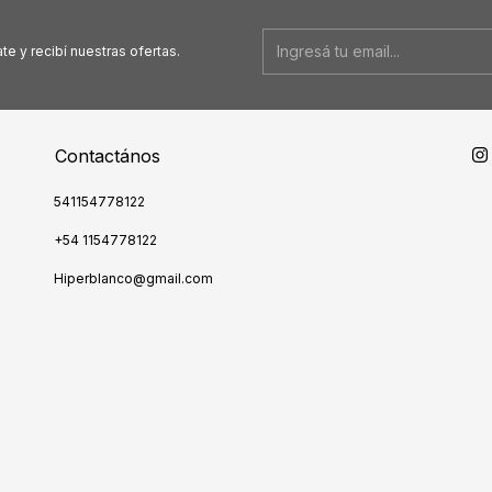
te y recibí nuestras ofertas.
Contactános
541154778122
+54 1154778122
Hiperblanco@gmail.com