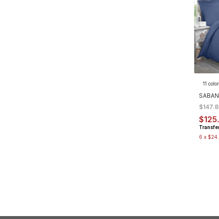
11 colo
SABAN
$147.
$125
Transfe
6
x
$24.