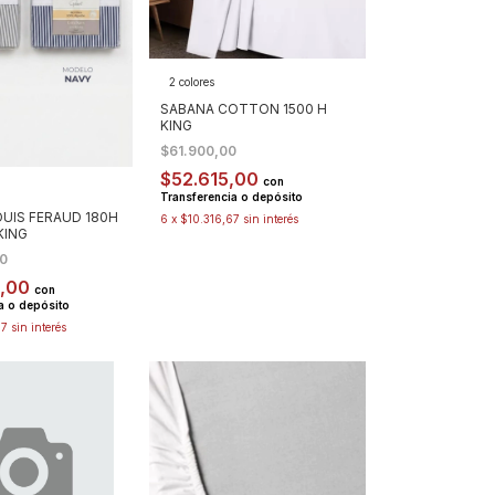
2 colores
SABANA COTTON 1500 H
KING
$61.900,00
$52.615,00
con
Transferencia o depósito
UIS FERAUD 180H
6
x
$10.316,67
sin interés
KING
00
5,00
con
a o depósito
67
sin interés