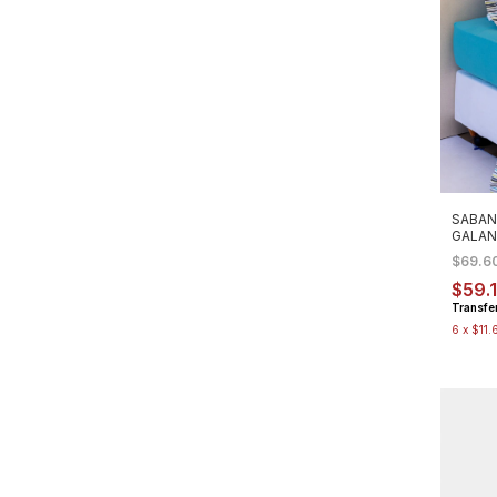
SABAN
GALAN
$69.6
$59.
Transfe
6
x
$11.