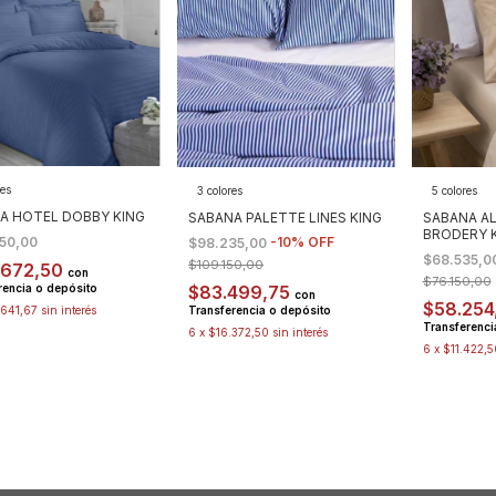
res
3 colores
5 colores
A HOTEL DOBBY KING
SABANA PALETTE LINES KING
SABANA A
BRODERY 
-
10
%
OFF
850,00
$98.235,00
$68.535,0
$109.150,00
.672,50
con
$76.150,00
$83.499,75
rencia o depósito
con
$58.254
Transferencia o depósito
641,67
sin interés
Transferenci
6
x
$16.372,50
sin interés
6
x
$11.422,5