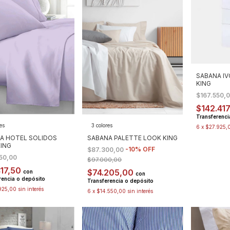
SABANA IV
KING
$167.550,
$142.41
Transferenci
es
3 colores
6
x
$27.925,
A HOTEL SOLIDOS
SABANA PALETTE LOOK KING
KING
-
10
%
OFF
$87.300,00
550,00
$97.000,00
417,50
$74.205,00
con
con
rencia o depósito
Transferencia o depósito
925,00
sin interés
6
x
$14.550,00
sin interés