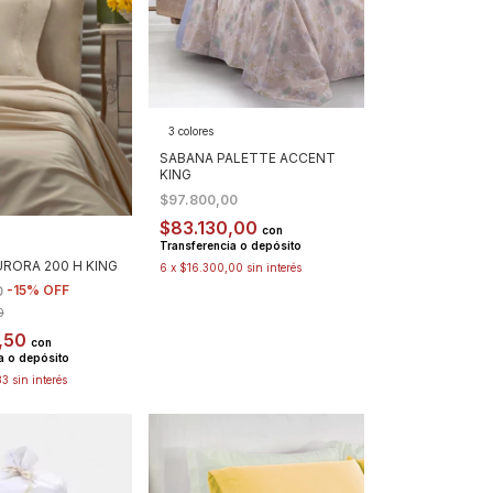
3 colores
SABANA PALETTE ACCENT
KING
$97.800,00
$83.130,00
con
Transferencia o depósito
RORA 200 H KING
6
x
$16.300,00
sin interés
-
15
%
OFF
0
0
,50
con
a o depósito
33
sin interés