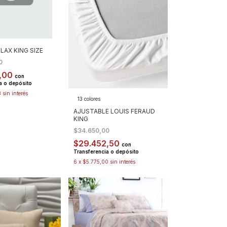
LAX KING SIZE
00
,00
con
a o depósito
3
sin interés
13 colores
AJUSTABLE LOUIS FERAUD
KING
$34.650,00
$29.452,50
con
Transferencia o depósito
6
x
$5.775,00
sin interés