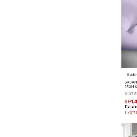
8 color
SABAN
250H 
$107.
$91.
Transfe
6
x
$17.