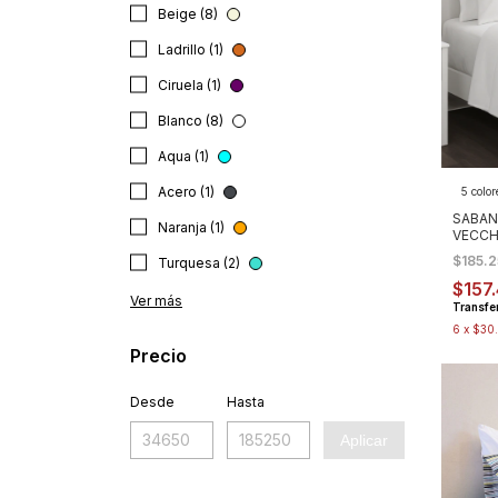
Beige (8)
Ladrillo (1)
Ciruela (1)
Blanco (8)
Aqua (1)
Acero (1)
5 color
SABAN
Naranja (1)
VECCH
$185.
Turquesa (2)
$157
Ver más
Transfe
6
x
$30
Precio
Desde
Hasta
Aplicar