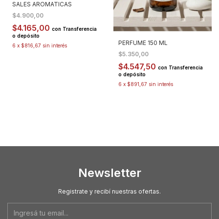
SALES AROMATICAS
$4.900,00
$4.165,00
con
Transferencia
o depósito
PERFUME 150 ML
6
x
$816,67
sin interés
$5.350,00
$4.547,50
con
Transferencia
o depósito
6
x
$891,67
sin interés
Newsletter
Registrate y recibí nuestras ofertas.