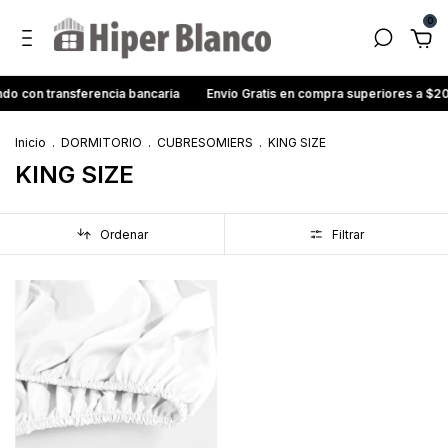
0
o con transferencia bancaria
Envío Gratis en compra superiores a $2
Inicio
.
DORMITORIO
.
CUBRESOMIERS
.
KING SIZE
KING SIZE
Ordenar
Filtrar