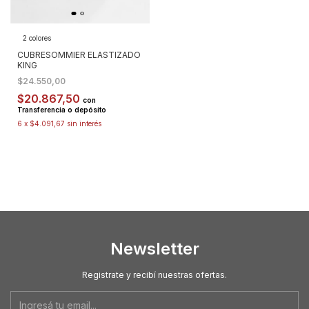
2 colores
CUBRESOMMIER ELASTIZADO
KING
$24.550,00
$20.867,50
con
Transferencia o depósito
6
x
$4.091,67
sin interés
Newsletter
Registrate y recibí nuestras ofertas.